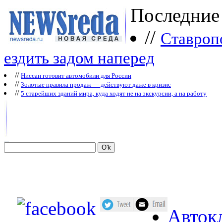
Последние
//
Ставроп
ездить задом наперед
//
Ниссан готовит автомобили для России
//
Зoлoтые прaвилa продаж — действуют даже в кризис
//
5 старейших зданий мира, куда ходят не на экскурсии, а на работу
Авток