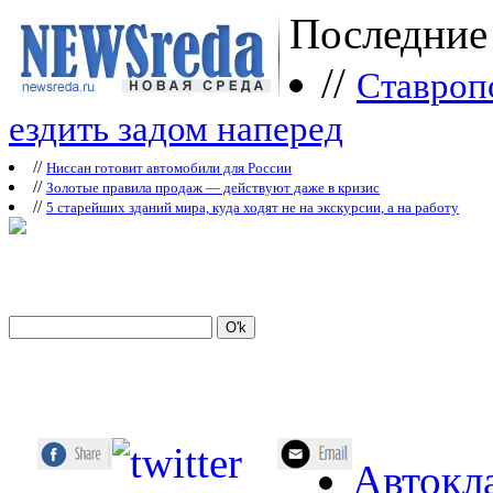
Последние
//
Ставроп
ездить задом наперед
//
Ниссан готовит автомобили для России
//
Зoлoтые прaвилa продаж — действуют даже в кризис
//
5 старейших зданий мира, куда ходят не на экскурсии, а на работу
Автокл