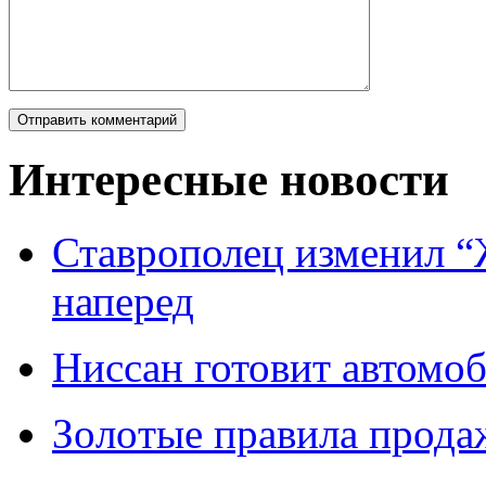
Интересные новости
Ставрополец изменил “
наперед
Ниссан готовит автомо
Зoлoтые прaвилa прода