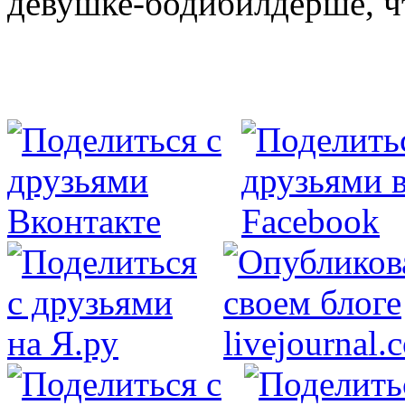
девушке-бодибилдерше, ч