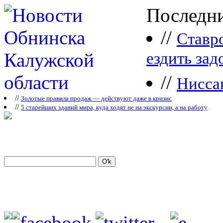
Последни
//
Ставр
ездить зад
//
Нисса
//
Зoлoтые прaвилa продаж — действуют даже в кризис
//
5 старейших зданий мира, куда ходят не на экскурсии, а на работу