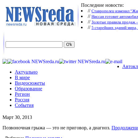
Последние новости:
//
Ставрополец изменил “Жиг
//
Ниссан готовит автомобил
//
Зoлoтые прaвилa продаж 
//
5 старейших зданий мира, 
Автокл
Актуально
В мире
Видеосюжеты
Образование
Регион
Россия
События
Март 30, 2013
Позвоночная грыжа — это не приговор, а диагноз.
Продолжен