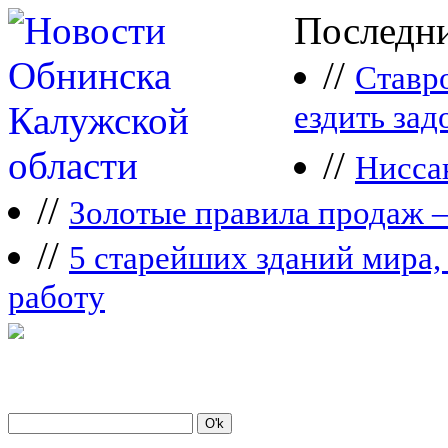
Последни
//
Ставр
ездить зад
//
Нисса
//
Зoлoтые прaвилa продаж 
//
5 старейших зданий мира, 
работу