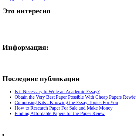
Это интересно
Информация:
Последние публикации
Is it Necessary to Write an Academic Essay?
Obtain the Very Best Paper Possible With Cheap Papers Rewie
Composing Kits - Knowing the Essay Topics For You
How to Research Paper For Sale and Make Money
Finding Affordable Papers for the Paper Reiew