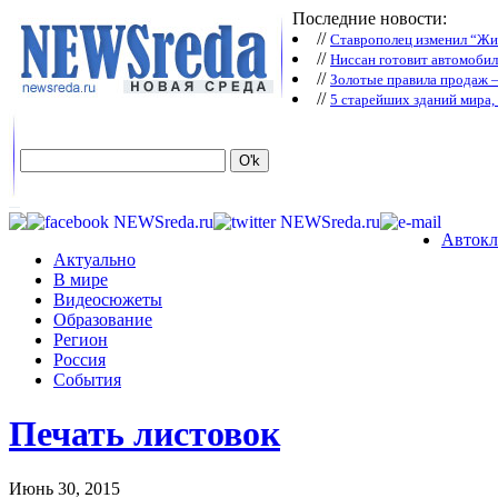
Последние новости:
//
Ставрополец изменил “Жиг
//
Ниссан готовит автомобил
//
Зoлoтые прaвилa продаж 
//
5 старейших зданий мира, 
Автокл
Актуально
В мире
Видеосюжеты
Образование
Регион
Россия
События
Печать листовок
Июнь 30, 2015