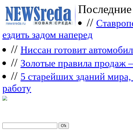
Последние
//
Ставроп
ездить задом наперед
//
Ниссан готовит автомобил
//
Зoлoтые прaвилa продаж 
//
5 старейших зданий мира, 
работу