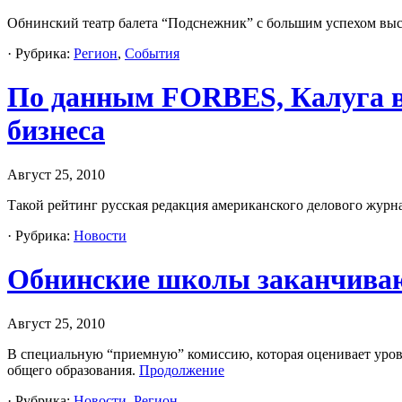
Обнинский театр балета “Подснежник” с большим успехом выс
· Рубрика:
Регион
,
События
По данным FORBES, Калуга во
бизнеса
Август 25, 2010
Такой рейтинг русская редакция американского делового журна
· Рубрика:
Новости
Обнинские школы заканчивают
Август 25, 2010
В специальную “приемную” комиссию, которая оценивает урове
общего образования.
Продолжение
· Рубрика:
Новости
,
Регион