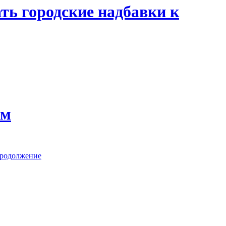
ь городские надбавки к
ом
родолжение