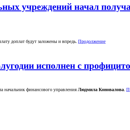
ных учреждений начал получат
плату доплат будут заложены и впредь.
Продолжение
олугодии исполнен с профицит
ла начальник финансового управления
Людмила Коновалова
.
П