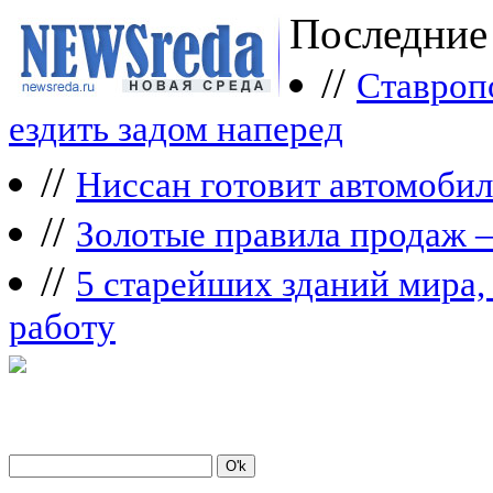
Последние
//
Ставроп
ездить задом наперед
//
Ниссан готовит автомобил
//
Зoлoтые прaвилa продаж 
//
5 старейших зданий мира, 
работу