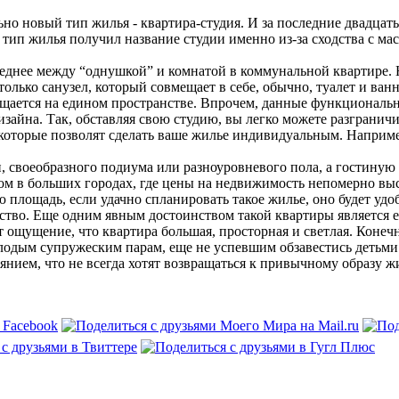
но новый тип жилья - квартира-студия.
И за последние двадцать
 тип жилья получил название студии именно из-за сходства с ма
еднее между “однушкой” и комнатой в коммунальной квартире. Н
лько санузел, который совмещает в себе, обычно, туалет и ванн
мещается на едином пространстве. Впрочем, данные функциональ
зайна. Так, обставляя свою студию, вы легко можете разграничи
 которые позволят сделать ваше жилье индивидуальным. Наприм
 своеобразного подиума или разноуровневого пола, а гостиную
ом в больших городах, где цены на недвижимость непомерно выс
ю площадь, если удачно спланировать такое жилье, оно будет уд
ство. Еще одним явным достоинством такой квартиры является ее
т ощущение, что квартира большая, просторная и светлая. Конеч
одым супружеским парам, еще не успевшим обзавестись детьми. 
янием, что не всегда хотят возвращаться к привычному образу ж