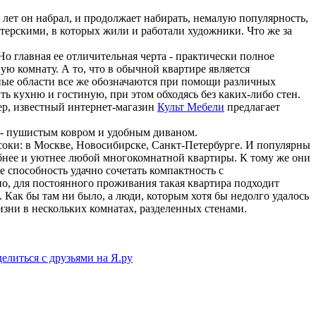
 лет он набрал, и продолжает набирать, немалую популярность,
стерскими, в которых жили и работали художники. Что же за
о главная ее отличительная черта - практически полное
ую комнату. А то, что в обычной квартире является
ные области все же обозначаются при помощи различных
ть кухню и гостиную, при этом обходясь без каких-либо стен.
ер, известный интернет-магазин
Культ Мебели
предлагает
 - пушистым ковром и удобным диваном.
оки: в Москве, Новосибирске, Санкт-Петербурге. И популярны
обнее и уютнее любой многокомнатной квартиры. К тому же они
 способность удачно сочетать компактность с
но, для постоянного проживания такая квартира подходит
Как бы там ни было, а люди, которым хотя бы недолго удалось
изни в нескольких комнатах, разделенных стенами.