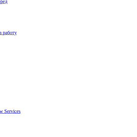
еред
а работу
w Services