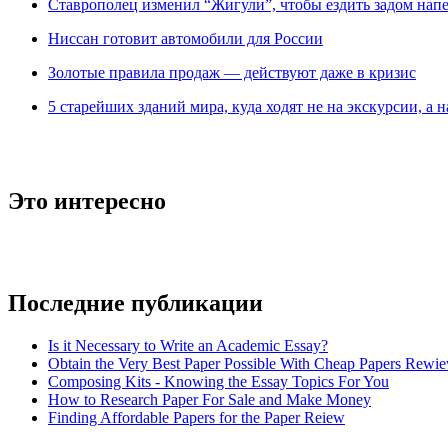
Ставрополец изменил “Жигули”, чтобы ездить задом нап
Ниссан готовит автомобили для России
Зoлoтые прaвилa продаж — действуют даже в кризис
5 старейших зданий мира, куда ходят не на экскурсии, а н
Это интересно
Последние публикации
Is it Necessary to Write an Academic Essay?
Obtain the Very Best Paper Possible With Cheap Papers Rewie
Composing Kits - Knowing the Essay Topics For You
How to Research Paper For Sale and Make Money
Finding Affordable Papers for the Paper Reiew