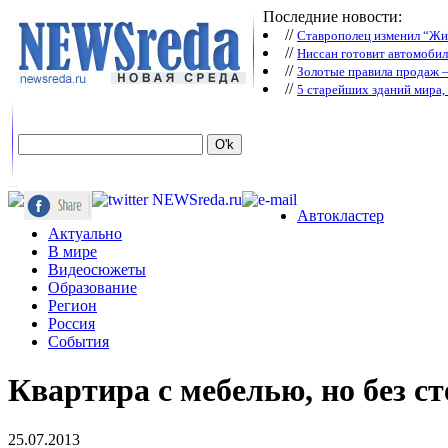
Последние новости:
//
Ставрополец изменил “Жиг
//
Ниссан готовит автомобил
//
Зoлoтые прaвилa продаж 
//
5 старейших зданий мира, 
Автокластер
Актуально
В мире
Видеосюжеты
Образование
Регион
Россия
События
Квартира с мебелью, но без ст
25.07.2013