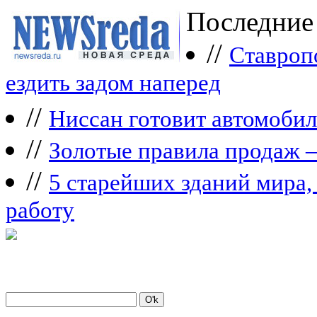
Последние
//
Ставроп
ездить задом наперед
//
Ниссан готовит автомобил
//
Зoлoтые прaвилa продаж 
//
5 старейших зданий мира, 
работу