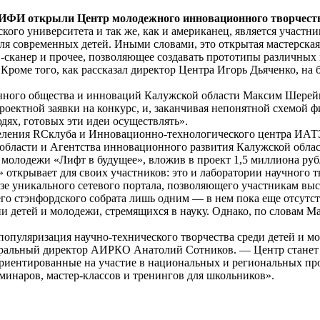
И открыли Центр молодежного инновационного творчества
ского университета и так же, как и американец, является учас
ля современных детей. Иными словами, это открытая мастерская
-­сканер и прочее, позволяющее создавать прототипы различных
роме того, как рассказал директор Центра Игорь Дьяченко, на ба
ного общества и инноваций Калужской области Максим Шерейкин
оектной заявки на конкурс, и, заканчивая непонятной схемой ф
юдях, готовых эти идеи осуществлять».
деления RC­клуба и Инновационно-технологического центра ИАТ
бласти и Агентства инновационного развития Калужской облас
 молодежи «Лифт в будущее», вложив в проект 1,5 миллиона ру
 открывает для своих участников: это и лаборатории научного 
азе уникального сетевого портала, позволяющего участникам вы
воего стэнфордского собрата лишь одним — в нем пока еще отсут
детей и молодежи, стремящихся в науку. Однако, по словам Ма
 популяризация научно-технического творчества среди детей и 
еральный директор АИРКО Анатолий Сотников. — Центр станет
 ориентированные на участие в национальных и региональных п
минаров, мастер-­классов и тренингов для школьников».