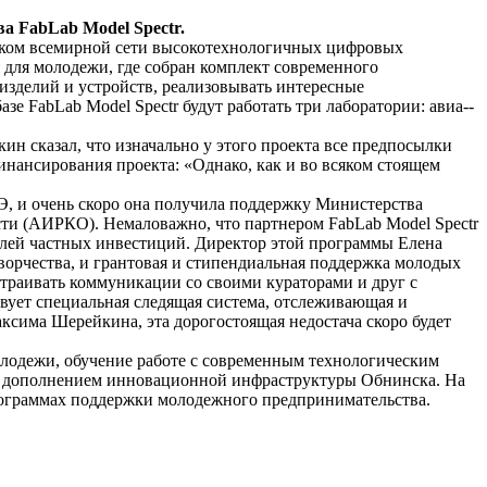
 FabLab Model Spectr.
тником всемирной сети высокотехнологичных цифровых
 для молодежи, где собран комплект современного
 изделий и устройств, реализовывать интересные
зе FabLab Model Spectr будут работать три лаборатории: авиа-­
 сказал, что изначально у этого проекта все предпосылки
инансирования проекта: «Однако, как и во всяком стоящем
Э, и очень скоро она получила поддержку Министерства
ти (АИРКО). Немаловажно, что партнером FabLab Model Spectr
блей частных инвестиций. Директор этой программы Елена
творчества, и грантовая и стипендиальная поддержка молодых
страивать коммуникации со своими кураторами и друг с
ствует специальная следящая система, отслеживающая и
ксима Шерейкина, эта дорогостоящая недостача скоро будет
молодежи, обучение работе с современным технологическим
 дополнением инновационной инфраструктуры Обнинска. На
рограммах поддержки молодежного предпринимательства.