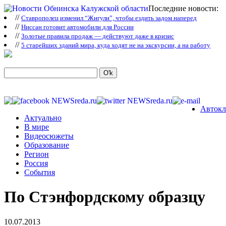
Последние новости:
//
Ставрополец изменил “Жигули”, чтобы ездить задом наперед
//
Ниссан готовит автомобили для России
//
Зoлoтые прaвилa продаж — действуют даже в кризис
//
5 старейших зданий мира, куда ходят не на экскурсии, а на работу
Автокл
Актуально
В мире
Видеосюжеты
Образование
Регион
Россия
События
По Стэнфордскому образцу
10.07.2013