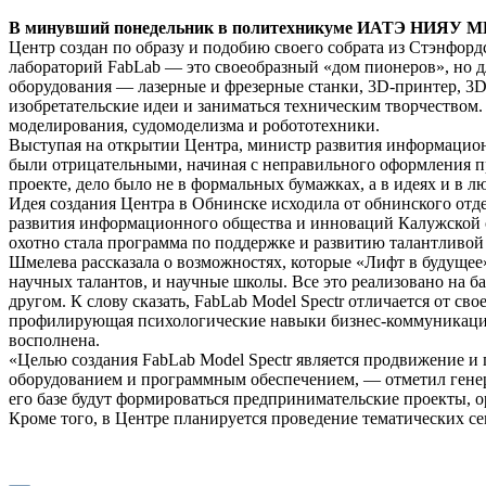
В минувший понедельник в политехникуме ИАТЭ НИЯУ МИФ
Центр создан по образу и подобию своего собрата из Стэнфорд
лабораторий FabLab — это своеобразный «дом пионеров», но д
оборудования — лазерные и фрезерные станки, 3D-­принтер, 3D
изобретательские идеи и заниматься техническим творчеством. К
моделирования, судомоделизма и робототехники.
Выступая на открытии Центра, министр развития информацион
были отрицательными, начиная с неправильного оформления пр
проекте, дело было не в формальных бумажках, а в идеях и в л
Идея создания Центра в Обнинске исходила от обнинского от
развития информационного общества и инноваций Калужской о
охотно стала программа по поддержке и развитию талантливой
Шмелева рассказала о возможностях, которые «Лифт в будущее»
научных талантов, и научные школы. Все это реализовано на б
другом. К слову сказать, FabLab Model Spectr отличается от с
профилирующая психологические навыки бизнес­-коммуникации 
восполнена.
«Целью создания FabLab Model Spectr является продвижение и
оборудованием и программным обеспечением, — отметил ген
его базе будут формироваться предпринимательские проекты,
Кроме того, в Центре планируется проведение тематических се