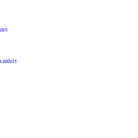
еред
а работу