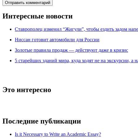
Интересные новости
Ставрополец изменил “Жигули”, чтобы ездить задом нап
Ниссан готовит автомобили для России
Зoлoтые прaвилa продаж — действуют даже в кризис
5 старейших зданий мира, куда ходят не на экскурсии, а н
Это интересно
Последние публикации
Is it Necessary to Write an Academic Essay?