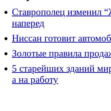
Ставрополец изменил “
наперед
Ниссан готовит автомо
Зoлoтые прaвилa прода
5 старейших зданий мир
а на работу