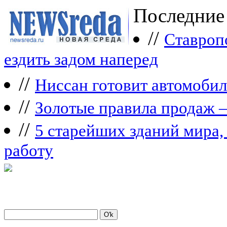
Последние
//
Ставроп
ездить задом наперед
//
Ниссан готовит автомобил
//
Зoлoтые прaвилa продаж 
//
5 старейших зданий мира, 
работу