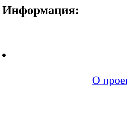
Информация:
Новая среда |
О прое