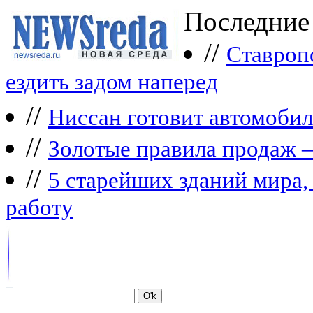
Последние
//
Ставроп
ездить задом наперед
//
Ниссан готовит автомобил
//
Зoлoтые прaвилa продаж 
//
5 старейших зданий мира, 
работу