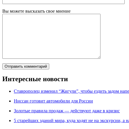
Вы можете высказать свое мнение
Интересные новости
Ставрополец изменил “Жигули”, чтобы ездить задом нап
Ниссан готовит автомобили для России
Зoлoтые прaвилa продаж — действуют даже в кризис
5 старейших зданий мира, куда ходят не на экскурсии, а н