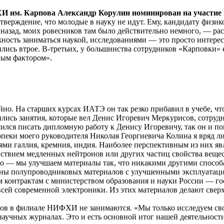
им. Карпова Александр Корулин номинирован на участие в 
ерждение, что молодые в науку не идут. Ему, кандидату физико
ет назад, моих ровесников там было действительно немного, — р
ность заниматься наукой, исследованиями — это просто интересно
лись втрое. В­-третьих, у большинства сотрудников «Карповки
ьным фактором».
йно. На старших курсах ИАТЭ он так резко прибавил в учебе, ч
авились занятия, которые вел Денис Игоревич Меркурисов, сотру
ся писать дипломную работу к Денису Игоревичу, так он и поп
еки моего руководителя Николая Георгиевича Колина я вряд ли
и галлия, кремния, индия. Наиболее перспективным из них явл
йствием медленных нейтронов или других частиц свойства веще
сто — мы улучшаем материалы так, что никакими другими способ
ны полупроводниковых материалов с улучшенными эксплуатаци
контрактам с министерством образования и науки России — госу
ей современной электроники. Из этих материалов делают сверхб
ов в филиале НИФХИ не занимаются. «Мы только исследуем сво
аучных журналах. Это и есть основной итог нашей деятельност