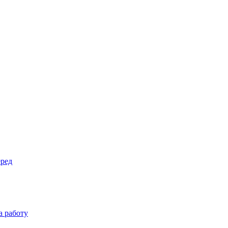
еред
а работу