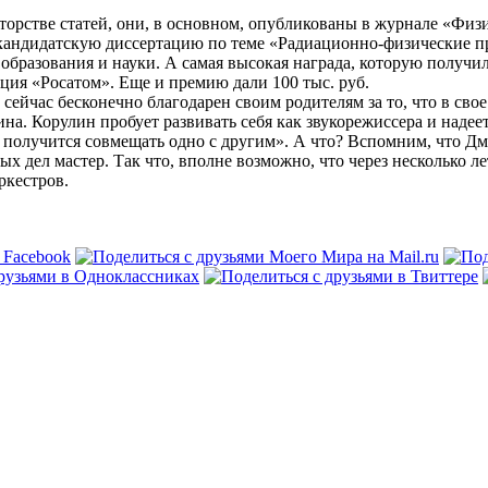
вторстве статей, они, в основном, опубликованы в журнале «Фи
кандидатскую диссертацию по теме «Радиационно-­физические пр
 образования и науки. А самая высокая награда, которую полу
ция «Росатом». Еще и премию дали 100 тыс. руб.
сейчас бесконечно благодарен своим родителям за то, что в сво
на. Корулин пробует развивать себя как звукорежиссера и надеет
я получится совмещать одно с другим». А что? Вспомним, что Д
х дел мастер. Так что, вполне возможно, что через несколько л
ркестров.