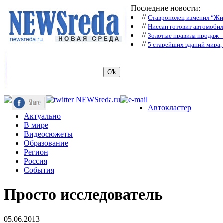
Последние новости:
//
Ставрополец изменил “Жиг
//
Ниссан готовит автомобил
//
Зoлoтые прaвилa продаж 
//
5 старейших зданий мира, 
Автокластер
Актуально
В мире
Видеосюжеты
Образование
Регион
Россия
События
Просто исследователь
05.06.2013