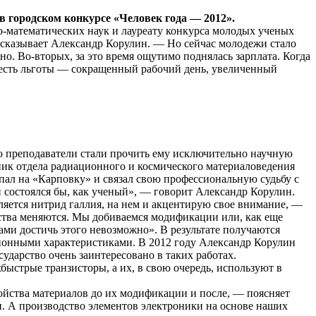
городском конкурсе «Человек года — 2012».
­-математических наук и лауреату конкурса молодых ученых
ассказывает Александр Корулин. — Но сейчас молодежи стало
. Во­-вторых, за это время ощутимо поднялась зарплата. Когда
» есть льготы — сокращенный рабочий день, увеличенный
то преподаватели стали прочить ему исключительно научную
дник отдела радиационного и космического материаловедения
ал на «Карповку» и связал свою профессиональную судьбу с
 состоялся бы, как ученый», — говорит Александр Корулин.
яется нитрид галлия, на нем и акцентирую свое внимание, —
ства меняются. Мы добиваемся модификации или, как еще
ами достичь этого невозможно». В результате получаются
онными характеристиками. В 2012 году Александр Корулин
дарство очень заинтересовано в таких работах.
ыстрые транзисторы, а их, в свою очередь, используют в
йства материалов до их модификации и после, — поясняет
и. А производство элементов электроники на основе наших