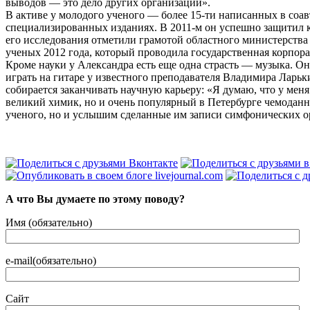
выводов — это дело других организаций».
В активе у молодого ученого — более 15­-ти написанных в соа
специализированных изданиях. В 2011­-м он успешно защитил 
его исследования отметили грамотой областного министерства
ученых 2012 года, который проводила государственная корпора
Кроме науки у Александра есть еще одна страсть — музыка. Он 
играть на гитаре у известного преподавателя Владимира Ларьки
собирается заканчивать научную карьеру: «Я думаю, что у мен
великий химик, но и очень популярный в Петербурге чемоданны
ученого, но и услышим сделанные им записи симфонических о
А что Вы думаете по этому поводу?
Имя (обязательно)
e-mail(обязательно)
Сайт