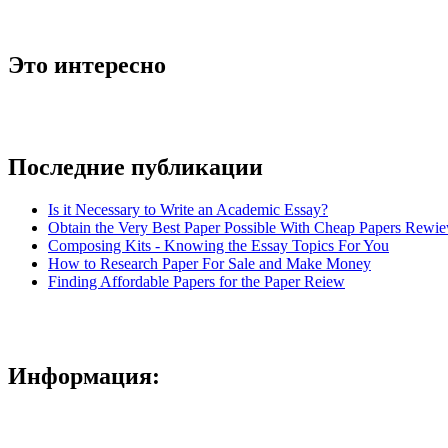
Это интересно
Последние публикации
Is it Necessary to Write an Academic Essay?
Obtain the Very Best Paper Possible With Cheap Papers Rewie
Composing Kits - Knowing the Essay Topics For You
How to Research Paper For Sale and Make Money
Finding Affordable Papers for the Paper Reiew
Информация: