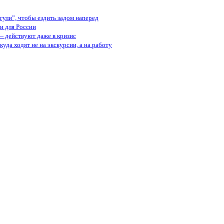
ули”, чтобы ездить задом наперед
и для России
— действуют даже в кризис
куда ходят не на экскурсии, а на работу