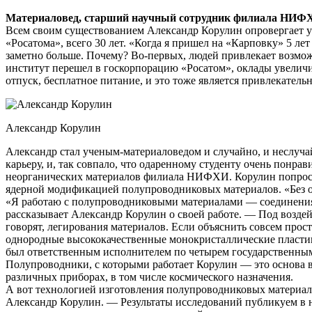
Материаловед, старший научный сотрудник филиала НИФХИ 
Всем своим существованием Александр Корулин опровергает утв
«Росатома», всего 30 лет. «Когда я пришел на «Карповку» 5 л
заметно больше. Почему? Во­-первых, людей привлекает возмож
институт перешел в госкорпорацию «Росатом», оклады увеличи
отпуск, бесплатное питание, и это тоже является привлекател
Александр Корулин
Александр стал ученым-­материаловедом и случайно, и неслуча
карьеру, и, так совпало, что одаренному студенту очень понр
неорганических материалов филиала НИФХИ. Корулин попросил
ядерной модификацией полупроводниковых материалов. «Без оп
«Я работаю с полупроводниковыми материалами — соединениям
рассказывает Александр Корулин о своей работе. — Под возде
говорят, легирования материалов. Если объяснить совсем про
однородные высококачественные монокристаллические пласти
был ответственным исполнителем по четырем государственным 
Полупроводники, с которыми работает Корулин — это основа вс
различных приборах, в том числе космического назначения.
А вот технологией изготовления полупроводниковых материал
Александр Корулин. — Результаты исследований публикуем в н