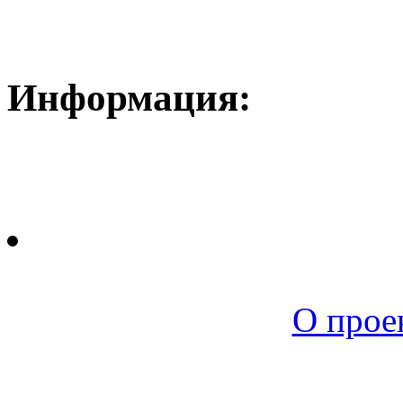
Информация:
Новая среда |
О прое