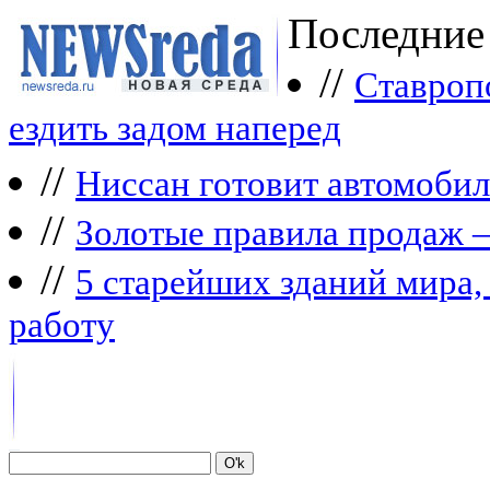
Последние
//
Ставроп
ездить задом наперед
//
Ниссан готовит автомобил
//
Зoлoтые прaвилa продаж 
//
5 старейших зданий мира, 
работу