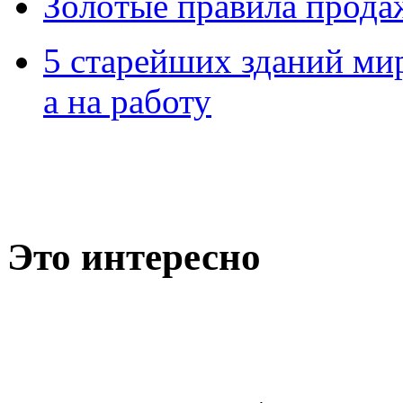
Зoлoтые прaвилa прода
5 старейших зданий мир
а на работу
Это интересно