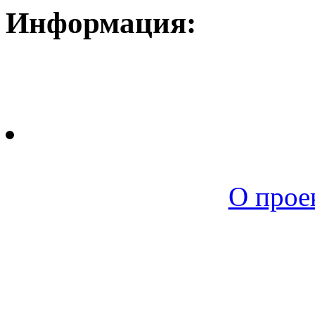
Информация:
Новая среда |
О прое