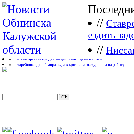
Последни
//
Ставр
ездить зад
//
Нисса
//
Зoлoтые прaвилa продаж — действуют даже в кризис
//
5 старейших зданий мира, куда ходят не на экскурсии, а на работу