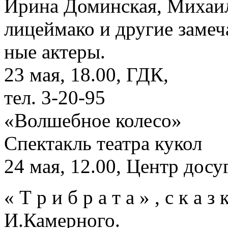
Ирина Доминская, Михаи
лицеймако и другие замеч
ные актеры.
23 мая, 18.00, ГДК,
тел. 3-20-95
«Волшебное колесо»
Спектакль театра кукол
24 мая, 12.00, Центр досу
« Т р и б р а т а » , с к а з 
И.Камерного.