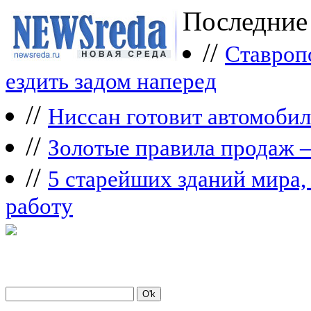
Последние
//
Ставроп
ездить задом наперед
//
Ниссан готовит автомобил
//
Зoлoтые прaвилa продаж 
//
5 старейших зданий мира, 
работу