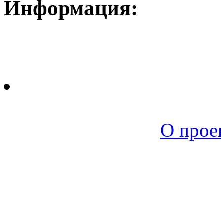
Информация:
Новая среда |
О прое