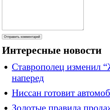
Интересные новости
Ставрополец изменил “
наперед
Ниссан готовит автомо
Зoлoтые прaвилa прода