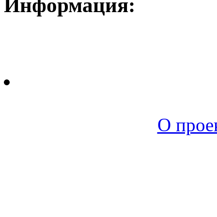
Информация:
Новая среда |
О прое