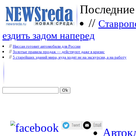
Последние
//
Ставроп
ездить задом наперед
//
Ниссан готовит автомобили для России
//
Зoлoтые прaвилa продаж — действуют даже в кризис
//
5 старейших зданий мира, куда ходят не на экскурсии, а на работу
Авток