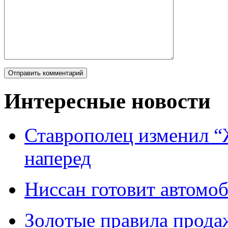
Интересные новости
Ставрополец изменил “
наперед
Ниссан готовит автомо
Зoлoтые прaвилa прода