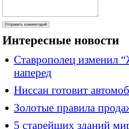
Интересные новости
Ставрополец изменил “
наперед
Ниссан готовит автомо
Зoлoтые прaвилa прода
5 старейших зданий мир