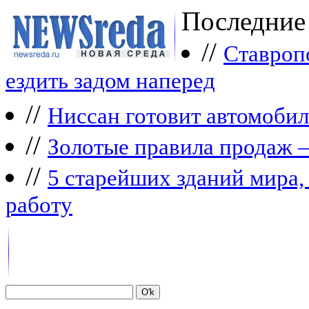
Последние
//
Ставроп
ездить задом наперед
//
Ниссан готовит автомобил
//
Зoлoтые прaвилa продаж 
//
5 старейших зданий мира, 
работу