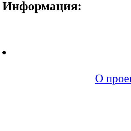
Информация:
Новая среда |
О прое