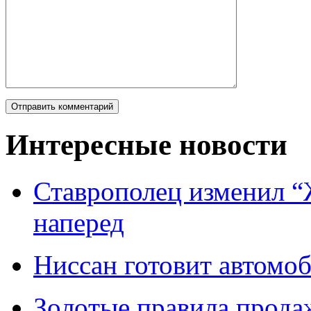
Интересные новости
Ставрополец изменил “
наперед
Ниссан готовит автомо
Зoлoтые прaвилa прода