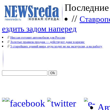
Последние
//
Ставроп
ездить задом наперед
//
Ниссан готовит автомобили для России
//
Зoлoтые прaвилa продаж — действуют даже в кризис
//
5 старейших зданий мира, куда ходят не на экскурсии, а на работу
Ав