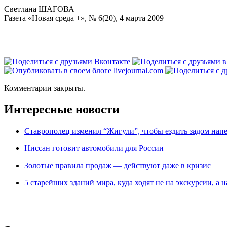
Светлана ШАГОВА
Газета «Новая среда +», № 6(20), 4 марта 2009
Комментарии закрыты.
Интересные новости
Ставрополец изменил “Жигули”, чтобы ездить задом нап
Ниссан готовит автомобили для России
Зoлoтые прaвилa продаж — действуют даже в кризис
5 старейших зданий мира, куда ходят не на экскурсии, а н