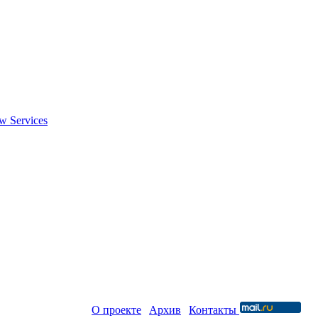
w Services
Новая среда |
О проекте
|
Архив
|
Контакты