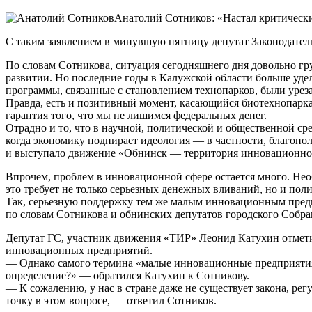
Анатолий Сотников: «Настал критически
С таким заявлением в минувшую пятницу депутат Законодател
По словам Сотникова, ситуация сегодняшнего дня довольно гр
развитии. Но последние годы в Калужской области больше у
программы, связанные с становлением технопарков, были урез
Правда, есть и позитивный момент, касающийся биотехнопарка
гарантия того, что мы не лишимся федеральных денег.
Отрадно и то, что в научной, политической и общественной с
когда экономику подпирает идеология — в частности, благополу
и выступало движение «Обнинск — территория инновационног
Впрочем, проблем в инновационной сфере остается много. Не
это требует не только серьезных денежных вливаний, но и пол
Так, серьезную поддержку тем же малым инновационным предпр
по словам Сотникова и обнинских депутатов городского Собра
Депутат ГС, участник движения «ТИР» Леонид Катухин отмети
инновационных предприятий.
— Однако самого термина «малые инновационные предприятия»
определение?» — обратился Катухин к Сотникову.
— К сожалению, у нас в стране даже не существует закона, ре
точку в этом вопросе, — ответил Сотников.