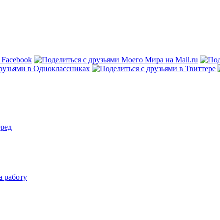
еред
а работу