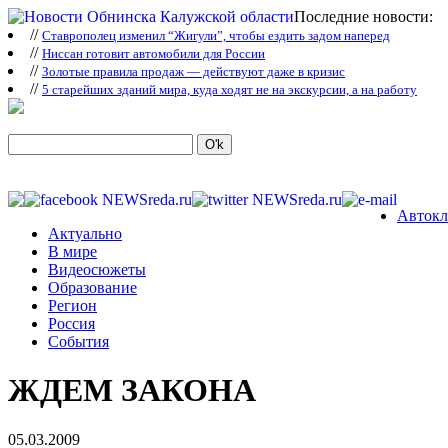
Последние новости:
//
Ставрополец изменил “Жигули”, чтобы ездить задом наперед
//
Ниссан готовит автомобили для России
//
Зoлoтые прaвилa продаж — действуют даже в кризис
//
5 старейших зданий мира, куда ходят не на экскурсии, а на работу
Автокл
Актуально
В мире
Видеосюжеты
Образование
Регион
Россия
События
ЖДЕМ ЗАКОНА
05.03.2009