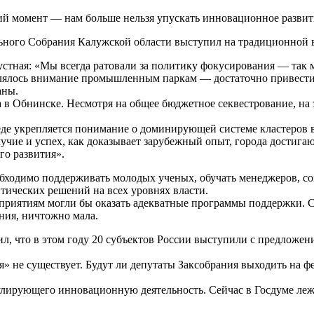
й момент — нам больше нельзя упускать инновационное развит
ьного Собрания Калужской области выступил на традиционной в
устная: «Мы всегда ратовали за политику фокусирования — так
делялось внимание промышленным паркам — достаточно привест
аны.
 в Обнинске. Несмотря на общее бюджетное секвестрование, на 
реде укрепляется понимание о доминирующей системе кластеров 
чие и успех, как доказывает зарубежный опыт, города достигают
о развития».
обходимо поддерживать молодых ученых, обучать менеджеров, с
итических решений на всех уровнях власти.
иятиям могли бы оказать адекватные программы поддержки. Сум
ния, ничтожно мала.
л, что в этом году 20 субъектов России выступили с предложе
 не существует. Будут ли депутаты Заксобрания выходить на ф
гулирующего инновационную деятельность. Сейчас в Госдуме лежа