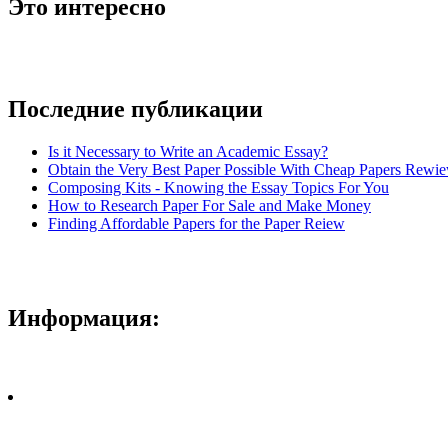
Это интересно
Последние публикации
Is it Necessary to Write an Academic Essay?
Obtain the Very Best Paper Possible With Cheap Papers Rewie
Composing Kits - Knowing the Essay Topics For You
How to Research Paper For Sale and Make Money
Finding Affordable Papers for the Paper Reiew
Информация: