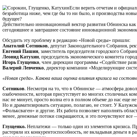
Если верить отчетам и официа
безработица ниже, чем где бы то ни было, и производства нов
будущее?
Действительно инновационный вектор развития Обнинска как н
сегодняшнее и завтрашнее состояние инновационной экономик
Обсудить эту проблему в редакцию «Новой среды» пришли:
Анатолий Сотников
, депутат Законодательного Собрания, р
Евгений Пашин
, заместитель председателя городского Собра
Леонид Катухин
, председатель экономического комитета гор
Игорь Глущенко
, член дирекции программы «Содействие раз
Валерий Левченко
, директор компании «Моделирующие сист
«Новая среда». Какова ваша оценка влияния кризиса на состоян
Сотников
. Несмотря на то, что в Обнинске — атмосфера довол
озабоченности, которая присутствует во многих столичных ком
нас не минует, просто волна его в полном объеме до нас еще не
Но и драматизировать ситуацию, полагаю, не стоит. У Калужск
«Фольксваген» и другие. Их работа позволяет наполнять облас
менее, денежные потоки сокращаются, и это почувствуют все 
Глущенко.
Неплатежи — только один из элементов кризиса. Про
растеряли их конкурентоспособность, не вкладывая деньги в 