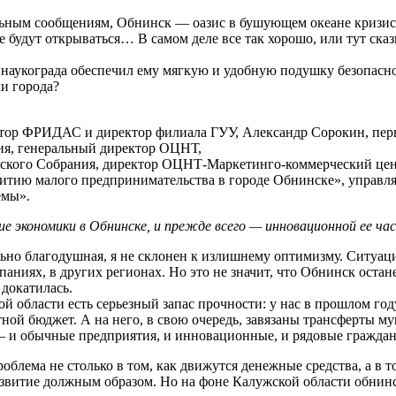
льным сообщениям, Обнинск — оазис в бушующем океане кризиса
ые будут открываться… В самом деле все так хорошо, или тут ска
аукограда обеспечил ему мягкую и удобную подушку безопаснос
и города?
ектор ФРИДАС и директор филиала ГУУ, Александр Сорокин, пер
ния, генеральный директор ОЦНТ,
одского Собрания, директор ОЦНТ-Маркетинго-коммерческий цен
витию малого предпринимательства в городе Обнинске», управл
емы».
ие экономики в Обнинске, и прежде всего — инновационной ее ча
ьно благодушная, я не склонен к излишнему оптимизму. Ситуация
паниях, в других регионах. Но это не значит, что Обнинск оста
 докатилась.
ой области есть серьезный запас прочности: у нас в прошлом г
тной бюджет. А на него, в свою очередь, завязаны трансферты м
— и обычные предприятия, и инновационные, и рядовые граждан
блема не столько в том, как движутся денежные средства, а в т
развитие должным образом. Но на фоне Калужской области обнин