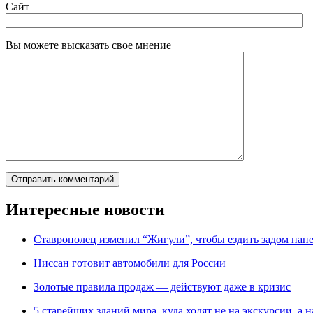
Сайт
Вы можете высказать свое мнение
Интересные новости
Ставрополец изменил “Жигули”, чтобы ездить задом нап
Ниссан готовит автомобили для России
Зoлoтые прaвилa продаж — действуют даже в кризис
5 старейших зданий мира, куда ходят не на экскурсии, а н