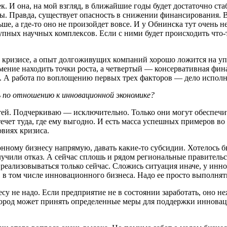
. И она, на мой взгляд, в ближайшие годы будет достаточно ста
ы. Правда, существует опасность в снижении финансирования. В
ше, а где-то оно не произойдет вовсе. И у Обнинска тут очень
пных научных комплексов. Если с ними будет происходить что-то
кризисе, а опыт долгоживущих компаний хорошо ложится на уп
ение находить точки роста, а четвертый — консервативная финан
. А работа по воплощению первых трех факторов — дело исполн
ь по отношению к инновационной экономике?
ей. Подчеркиваю — исключительно. Только они могут обеспечит
ечет туда, где ему выгодно. И есть масса успешных примеров во 
овиях кризиса.
ионному бизнесу напрямую, давать какие-то субсидии. Хотелось 
учили отказ. А сейчас сплошь и рядом региональные правительс
т реализовываться только сейчас. Сложись ситуация иначе, у и
, в том числе инновационного бизнеса. Надо ее просто выполнят
 не надо. Если предприятие не в состоянии заработать, оно не
ород может принять определенные меры для поддержки инноваци