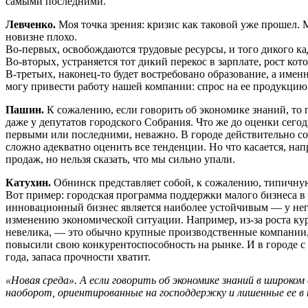
самыми последними.
Левченко.
Моя точка зрения: кризис как таковой уже прошел. 
новизне плохо.
Во-первых, освобождаются трудовые ресурсы, и того дикого ка
Во-вторых, устраняется тот дикий перекос в зарплате, рост ко
В-третьих, наконец-то будет востребовано образование, а име
могу привести работу нашей компании: спрос на ее продукцию 
Пашин.
К сожалению, если говорить об экономике знаний, то п
даже у депутатов городского Собрания. Что же до оценки сего
первыми или последними, неважно. В городе действительно соз
сложно адекватно оценить все тенденции. Но что касается, н
продаж, но нельзя сказать, что мы сильно упали.
Катухин.
Обнинск представляет собой, к сожалению, типичную 
Вот пример: городская программа поддержки малого бизнеса в
инновационный бизнес является наиболее устойчивым — у него
изменению экономической ситуации. Например, из-за роста к
невелика, — это обычно крупные производственные компании,
повысили свою конкурентоспособность на рынке. И в городе 
года, запаса прочности хватит.
«Новая среда». А если говорить об экономике знаний в широко
наоборот, ориентированные на господдержку и лишенные ее в