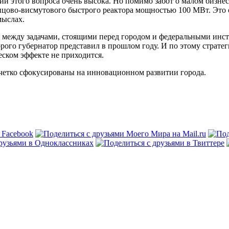
и этого вопроса очень высока. Но помимо забот о малом бизнес
инцово-висмутового быстрого реактора мощностью 100 МВт. Это
мыслах.
 между задачами, стоящими перед городом и федеральными инст
ого губернатор представил в прошлом году. И по этому стратег
еском эффекте не приходится.
четко сфокусированы на инновационном развитии города.