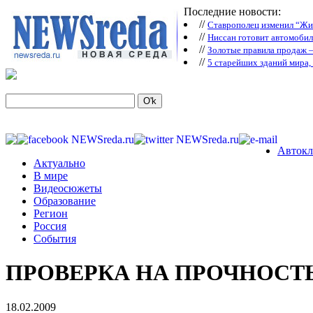
Последние новости:
//
Ставрополец изменил “Жиг
//
Ниссан готовит автомобил
//
Зoлoтые прaвилa продаж 
//
5 старейших зданий мира, 
Автокл
Актуально
В мире
Видеосюжеты
Образование
Регион
Россия
События
ПРОВЕРКА НА ПРОЧНОСТ
18.02.2009