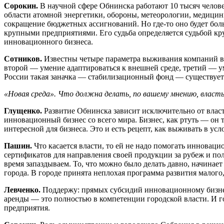
Сорокин.
В научной сфере Обнинска работают 10 тысяч человек
области атомной энергетики, обороны, метеорологии, медицин
сокращение бюджетных ассигнований. Но где-то оно будет боль
крупными предприятиями. Его судьба определяется судьбой кру
инновационного бизнеса.
Сотников.
Известны четыре параметра выживания компаний в 
второй — умение адаптироваться к внешней среде, третий — ум
России такая заначка — стабилизационный фонд — существует
«Новая среда». Что должна делать, по вашему мнению, власт
Глущенко.
Развитие Обнинска зависит исключительно от власт
инновационный бизнес со всего мира. Бизнес, как ртуть — он т
интересной для бизнеса. Это и есть рецепт, как выживать в усл
Пашин.
Что касается власти, то ей не надо помогать инновац
сертификатов для направления своей продукции за рубеж и пол
время запаздываем. То, что можно было делать давно, начинае
города. В городе принята неплохая программа развития малого
Левченко.
Поддержу: прямых субсидий инновационному бизнесу
аренды — это полностью в компетенции городской власти. И г
предприятия.