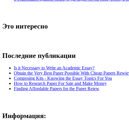
Это интересно
Последние публикации
Is it Necessary to Write an Academic Essay?
Obtain the Very Best Paper Possible With Cheap Papers Rewie
Composing Kits - Knowing the Essay Topics For You
How to Research Paper For Sale and Make Money
Finding Affordable Papers for the Paper Reiew
Информация: