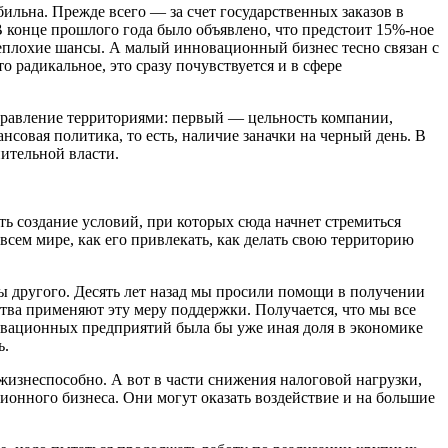
бильна. Прежде всего — за счет государственных заказов в
 конце прошлого года было объявлено, что предстоит 15%-ное
 неплохие шансы. А малый инновационный бизнес тесно связан с
 радикальное, это сразу почувствуется и в сфере
равление территориями: первый — цельность компании,
совая политика, то есть, наличие заначки на черный день. В
ительной власти.
ь создание условий, при которых сюда начнет стремиться
всем мире, как его привлекать, как делать свою территорию
бы другого. Десять лет назад мы просили помощи в получении
тва применяют эту меру поддержки. Получается, что мы все
нновационных предприятий была бы уже иная доля в экономике
ь.
жизнеспособно. А вот в части снижения налоговой нагрузки,
онного бизнеса. Они могут оказать воздействие и на большие