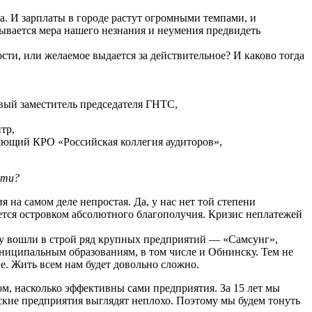
. И зарплаты в городе растут огромными темпами, и
зывается мера нашего незнания и неумения предвидеть
ти, или желаемое выдается за действительное? И каково тогда
вый заместитель председателя ГНТС,
тр,
яющий КРО «Российская коллегия аудиторов»,
сти?
 на самом деле непростая. Да, у нас нет той степени
нется островком абсолютного благополучия. Кризис неплатежей
оду вошли в строй ряд крупных предприятий — «Самсунг»,
униципальным образованиям, в том числе и Обнинску. Тем не
е. Жить всем нам будет довольно сложно.
ом, насколько эффективны сами предприятия. За 15 лет мы
ские предприятия выглядят неплохо. Поэтому мы будем тонуть