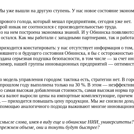
Мы уже вышли на другую ступень. У нас новое состояние экономи
дрового голода, который мешал предприятиям, сегодня уже нет.
торой никак не соотносился с производительностью труда.
нно на нем построена экономика знаний. И у Обнинска появляютс
остался. Как мы работали с западными партнерами, так и работа
риходится констатировать: у нас отсутствует информация о том,
дняшнего и будущего состояния Обнинска, я бы с осторожностью 
дана серьезная подушка безопасности, в том числе — за счет и
апример, нашей группы инновационных предприятий — оптимистич
модель управления городом: тактика есть, стратегии нет. В го
 прошлом году выполнена только на 30 %. В этом — неэффективн
 самая высокая добавленная стоимость, самая высокая норма пр
урса валют выросли цены на импортные комплектующие, причем 
 — приходится повышать цену продукции. Мы же снизили доход
с помощью аналогичного подхода выживают многие инновационны
м смысле слова, имея в виду еще и обнинские НИИ, университет
 прежнем объеме, они и тонуть будут быстрее?