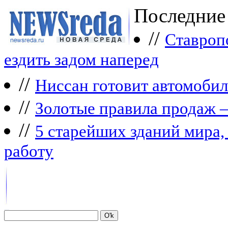
Последние
//
Ставроп
ездить задом наперед
//
Ниссан готовит автомобил
//
Зoлoтые прaвилa продаж 
//
5 старейших зданий мира, 
работу