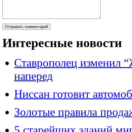
Интересные новости
Ставрополец изменил “
наперед
Ниссан готовит автомо
Зoлoтые прaвилa прода
5 старейших зданий мир