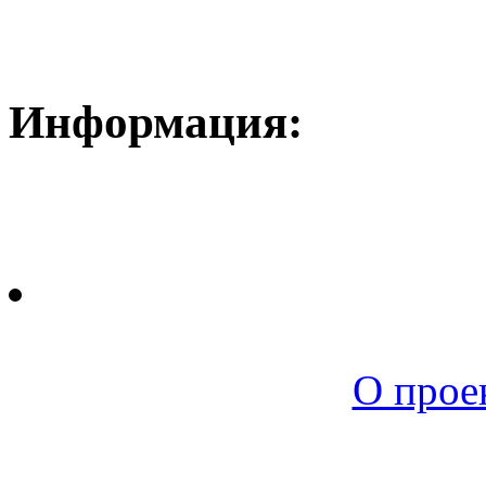
Информация:
Новая среда |
О прое