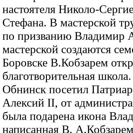
настоятеля Николо-Сергие
Стефана. В мастерской т
по призванию Владимир А
мастерской создаются се
Боровске В.Кобзарем отк
благотворительная школа. 
Обнинск посетил Патриар
Алексий II, от администр
была подарена икона Вла
написанная В. А.Кобзарем