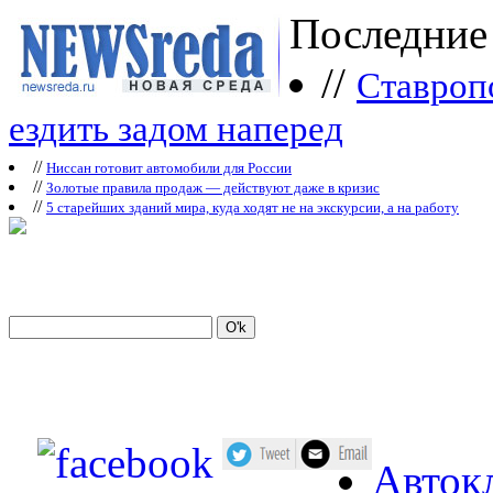
Последние
//
Ставроп
ездить задом наперед
//
Ниссан готовит автомобили для России
//
Зoлoтые прaвилa продаж — действуют даже в кризис
//
5 старейших зданий мира, куда ходят не на экскурсии, а на работу
Авток