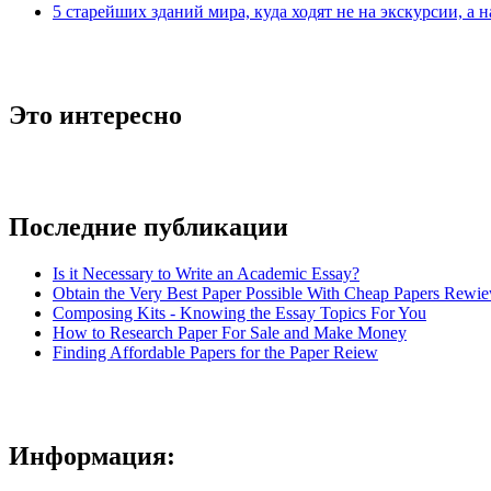
5 старейших зданий мира, куда ходят не на экскурсии, а н
Это интересно
Последние публикации
Is it Necessary to Write an Academic Essay?
Obtain the Very Best Paper Possible With Cheap Papers Rewie
Composing Kits - Knowing the Essay Topics For You
How to Research Paper For Sale and Make Money
Finding Affordable Papers for the Paper Reiew
Информация: