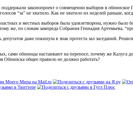
е поддержали законопроект о совмещении выборов в обнинское Г
 голосов “за” не хватило. Как не хватило их неделей раньше, ког
бластных и местных выборов была удовлетворена, нужно было бо
 тому же, по словам зампреда Собрания Геннадия Артемьева, “пр
 депутатов даже покинула в знак протеста зал заседаний. Реши
вых, сами обнинцы настаивают на переносе, почему же Калуга д
ля Обнинска общее правило не должно работать?