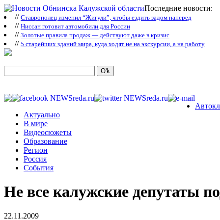
Последние новости:
//
Ставрополец изменил “Жигули”, чтобы ездить задом наперед
//
Ниссан готовит автомобили для России
//
Зoлoтые прaвилa продаж — действуют даже в кризис
//
5 старейших зданий мира, куда ходят не на экскурсии, а на работу
Автокл
Актуально
В мире
Видеосюжеты
Образование
Регион
Россия
События
Не все калужские депутаты п
22.11.2009