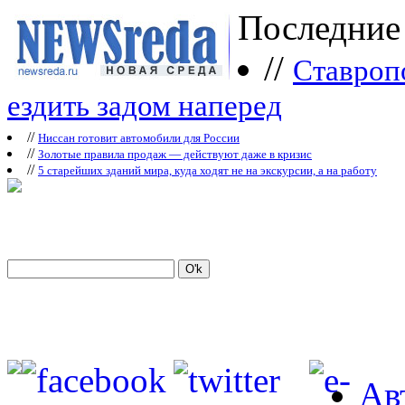
Последние
//
Ставроп
ездить задом наперед
//
Ниссан готовит автомобили для России
//
Зoлoтые прaвилa продаж — действуют даже в кризис
//
5 старейших зданий мира, куда ходят не на экскурсии, а на работу
Ав