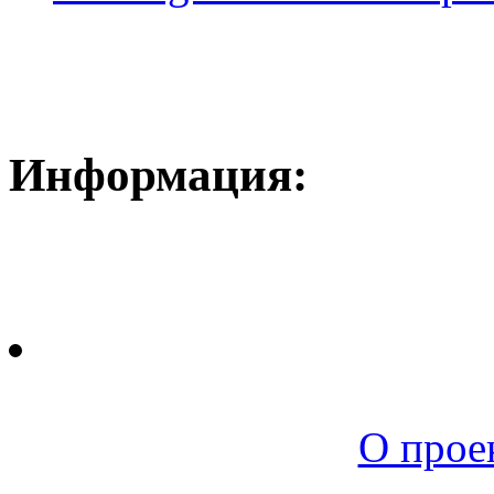
Информация:
Новая среда |
О прое