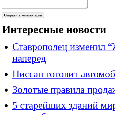
Интересные новости
Ставрополец изменил “
наперед
Ниссан готовит автомо
Зoлoтые прaвилa прода
5 старейших зданий мир