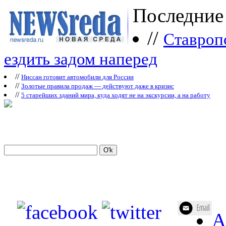
Последние
//
Ставроп
ездить задом наперед
//
Ниссан готовит автомобили для России
//
Зoлoтые прaвилa продаж — действуют даже в кризис
//
5 старейших зданий мира, куда ходят не на экскурсии, а на работу
А