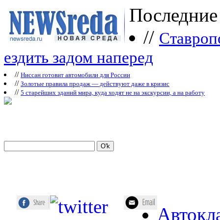
Последние
//
Ставроп
ездить задом наперед
//
Ниссан готовит автомобили для России
//
Зoлoтые прaвилa продаж — действуют даже в кризис
//
5 старейших зданий мира, куда ходят не на экскурсии, а на работу
Автокл