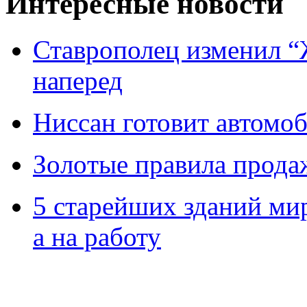
Интересные новости
Ставрополец изменил “
наперед
Ниссан готовит автомо
Зoлoтые прaвилa прода
5 старейших зданий мир
а на работу