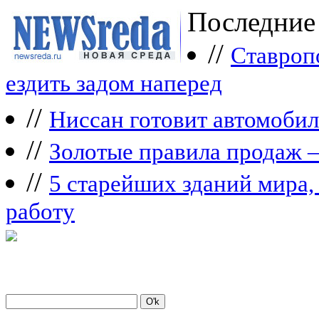
Последние
//
Ставроп
ездить задом наперед
//
Ниссан готовит автомобил
//
Зoлoтые прaвилa продаж 
//
5 старейших зданий мира, 
работу