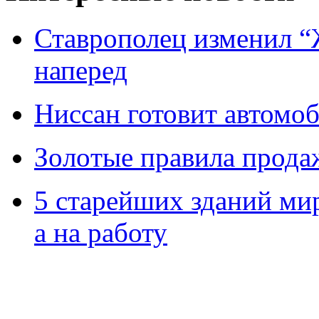
Ставрополец изменил “
наперед
Ниссан готовит автомо
Зoлoтые прaвилa прода
5 старейших зданий мир
а на работу