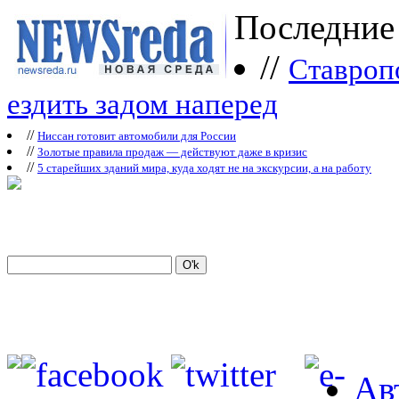
Последние
//
Ставроп
ездить задом наперед
//
Ниссан готовит автомобили для России
//
Зoлoтые прaвилa продаж — действуют даже в кризис
//
5 старейших зданий мира, куда ходят не на экскурсии, а на работу
Ав