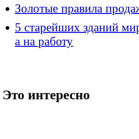
Зoлoтые прaвилa прода
5 старейших зданий мир
а на работу
Это интересно