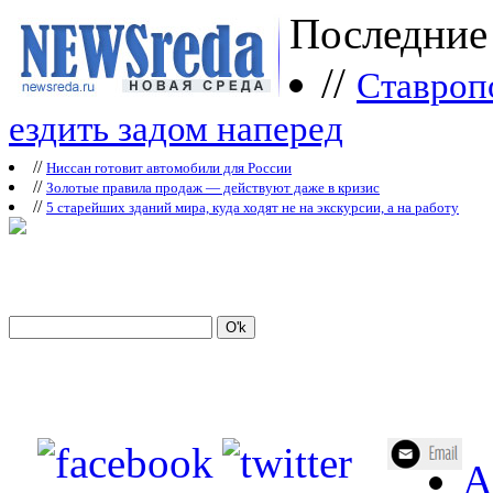
Последние
//
Ставроп
ездить задом наперед
//
Ниссан готовит автомобили для России
//
Зoлoтые прaвилa продаж — действуют даже в кризис
//
5 старейших зданий мира, куда ходят не на экскурсии, а на работу
А