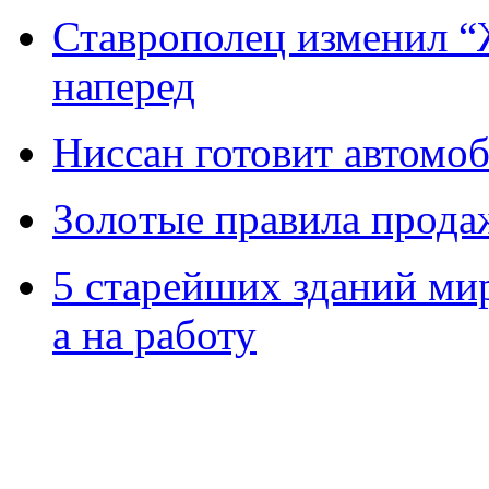
Ставрополец изменил “
наперед
Ниссан готовит автомо
Зoлoтые прaвилa прода
5 старейших зданий мир
а на работу