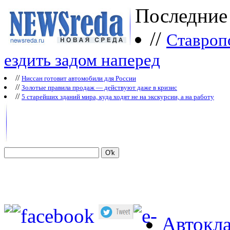
Последние
//
Ставроп
ездить задом наперед
//
Ниссан готовит автомобили для России
//
Зoлoтые прaвилa продаж — действуют даже в кризис
//
5 старейших зданий мира, куда ходят не на экскурсии, а на работу
Автокла