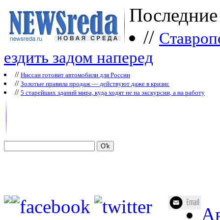
Последние
//
Ставроп
ездить задом наперед
//
Ниссан готовит автомобили для России
//
Зoлoтые прaвилa продаж — действуют даже в кризис
//
5 старейших зданий мира, куда ходят не на экскурсии, а на работу
Ав