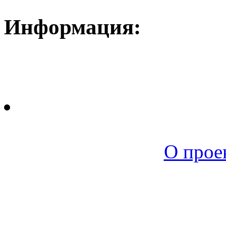
Информация:
Новая среда |
О прое