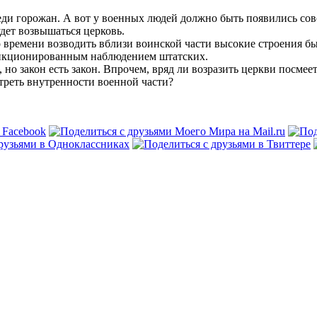
и горожан. А вот у военных людей должно быть появились совсе
дет возвышаться церковь.
го времени возводить вблизи воинской части высокие строения б
анкционированным наблюдением штатских.
но закон есть закон. Впрочем, вряд ли возразить церкви посмеет
треть внутренности военной части?