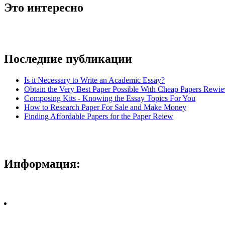
Это интересно
Последние публикации
Is it Necessary to Write an Academic Essay?
Obtain the Very Best Paper Possible With Cheap Papers Rewie
Composing Kits - Knowing the Essay Topics For You
How to Research Paper For Sale and Make Money
Finding Affordable Papers for the Paper Reiew
Информация: