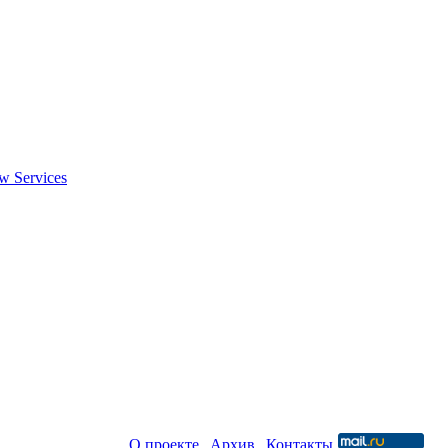
w Services
Новая среда |
О проекте
|
Архив
|
Контакты