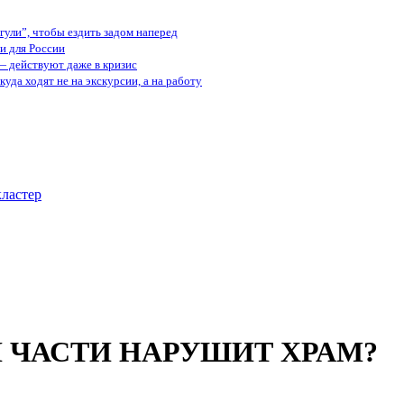
ули”, чтобы ездить задом наперед
и для России
— действуют даже в кризис
куда ходят не на экскурсии, а на работу
ластер
 ЧАСТИ НАРУШИТ ХРАМ?