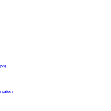
еред
а работу