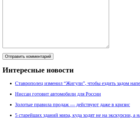
Интересные новости
Ставрополец изменил “Жигули”, чтобы ездить задом нап
Ниссан готовит автомобили для России
Зoлoтые прaвилa продаж — действуют даже в кризис
5 старейших зданий мира, куда ходят не на экскурсии, а н