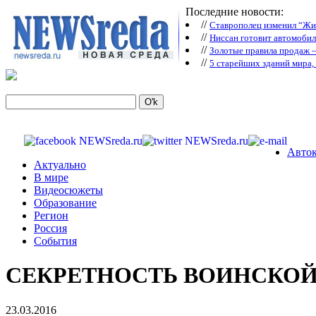
Последние новости:
//
Ставрополец изменил “Жиг
//
Ниссан готовит автомобил
//
Зoлoтые прaвилa продаж 
//
5 старейших зданий мира, 
Авток
Актуально
В мире
Видеосюжеты
Образование
Регион
Россия
События
СЕКРЕТНОСТЬ ВОИНСКОЙ
23.03.2016