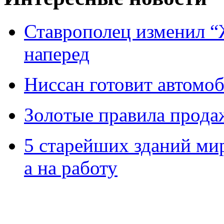
Ставрополец изменил “
наперед
Ниссан готовит автомо
Зoлoтые прaвилa прода
5 старейших зданий мир
а на работу