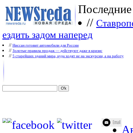
Последние
//
Ставроп
ездить задом наперед
//
Ниссан готовит автомобили для России
//
Зoлoтые прaвилa продаж — действуют даже в кризис
//
5 старейших зданий мира, куда ходят не на экскурсии, а на работу
Ав