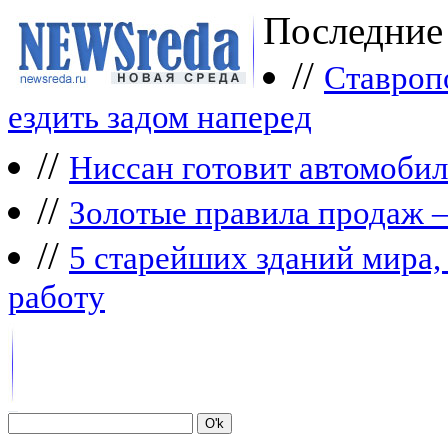
Последние
//
Ставроп
ездить задом наперед
//
Ниссан готовит автомобил
//
Зoлoтые прaвилa продаж 
//
5 старейших зданий мира, 
работу