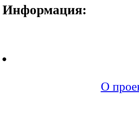
Информация:
Новая среда |
О прое