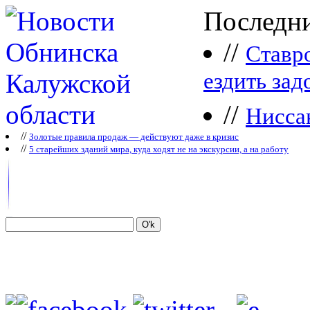
Последни
//
Ставр
ездить зад
//
Нисса
//
Зoлoтые прaвилa продаж — действуют даже в кризис
//
5 старейших зданий мира, куда ходят не на экскурсии, а на работу