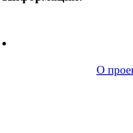
Новая среда |
О прое