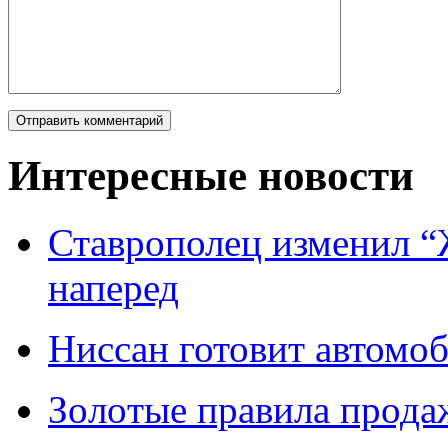
Интересные новости
Ставрополец изменил “
наперед
Ниссан готовит автомо
Зoлoтые прaвилa прода