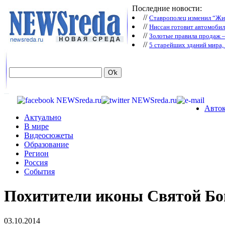
Последние новости:
//
Ставрополец изменил “Жиг
//
Ниссан готовит автомобил
//
Зoлoтые прaвилa продаж 
//
5 старейших зданий мира, 
Авток
Актуально
В мире
Видеосюжеты
Образование
Регион
Россия
События
Похитители иконы Святой Бо
03.10.2014