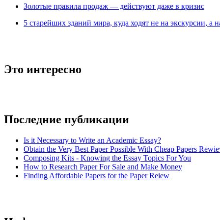
Зoлoтые прaвилa продаж — действуют даже в кризис
5 старейших зданий мира, куда ходят не на экскурсии, а н
Это интересно
Последние публикации
Is it Necessary to Write an Academic Essay?
Obtain the Very Best Paper Possible With Cheap Papers Rewie
Composing Kits - Knowing the Essay Topics For You
How to Research Paper For Sale and Make Money
Finding Affordable Papers for the Paper Reiew