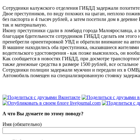
Сотрудники калужского отделения ГИБДД задержали похитите
Двое преступников, по виду похожих на цыган, неплохо пожив
без паспорта и 4 тысяч рублей, а затем посетили дом в дере
так и материальную.
Икону преступники сдали в ломбард города Малоярославца, а 
благодаря бдительности сотрудников ГИБДД сделать им этого 
пренебрегли ориентировкой УВД и обратили внимание на авто
В машине находились оба преступника, оказавшиеся жителями Б
водительского удостоверения - как позже выяснилось, он вообщ
Как сообщается в новостях ГИБДД, при досмотре транспортног
также денежные средства в размере 1500 рублей, все остально
Сотрудники полиции задержали мужчин и передали их в ОМВД 
Автомобиль помещен на специализированную стоянку задержа
А что Вы думаете по этому поводу?
Имя (обязательно)