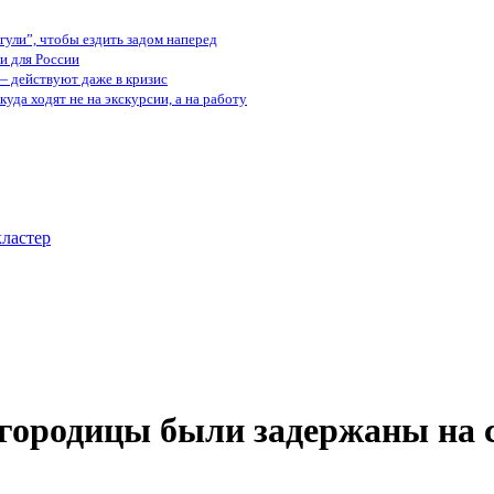
ули”, чтобы ездить задом наперед
и для России
— действуют даже в кризис
куда ходят не на экскурсии, а на работу
ластер
городицы были задержаны на 