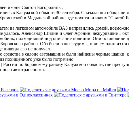
лей иконы Святой Богородицы.
ились в Калужской области 30 сентября. Сначала они обокрали 
вне Кременской в Медынской районе, где похитили икону “Свято
затем на легковом автомобиле ВАЗ направились домой, возможн
не удалось. Александр Шилин и Олег Афонин, дежурившие 1 октя
мобиль, подходивший под описание полиции. Они остановили д
оровского района. Оба были ранее судимы, причем один из них 
е никогда его не получал.
о средства в салоне автомашины были найдены черные шапки, к
е из похищенного уже было потрачено.
России по Боровскому району Калужской области, где преступ
нного автотранспорта.