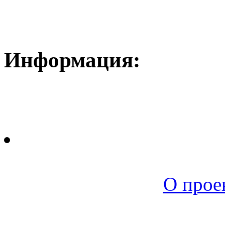
Информация:
Новая среда |
О прое