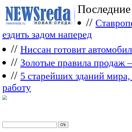
Последние
//
Ставроп
ездить задом наперед
//
Ниссан готовит автомобил
//
Зoлoтые прaвилa продаж 
//
5 старейших зданий мира, 
работу