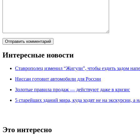
Интересные новости
Ставрополец изменил “Жигули”, чтобы ездить задом нап
Ниссан готовит автомобили для России
Зoлoтые прaвилa продаж — действуют даже в кризис
5 старейших зданий мира, куда ходят не на экскурсии, а н
Это интересно