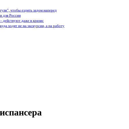
ули”, чтобы ездить задом наперед
и для России
— действуют даже в кризис
куда ходят не на экскурсии, а на работу
диспансера