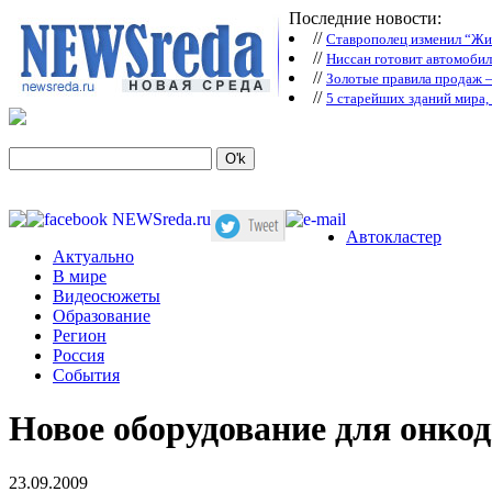
Последние новости:
//
Ставрополец изменил “Жиг
//
Ниссан готовит автомобил
//
Зoлoтые прaвилa продаж 
//
5 старейших зданий мира, 
Автокластер
Актуально
В мире
Видеосюжеты
Образование
Регион
Россия
События
Новое оборудование для онко
23.09.2009