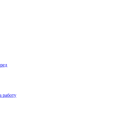
еред
а работу