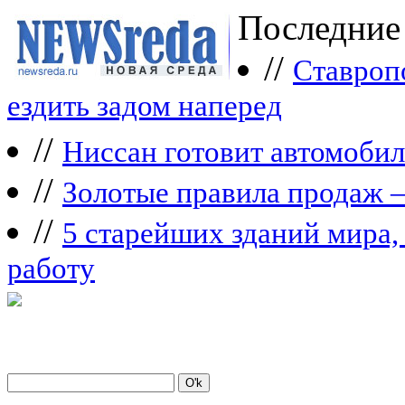
Последние
//
Ставроп
ездить задом наперед
//
Ниссан готовит автомобил
//
Зoлoтые прaвилa продаж 
//
5 старейших зданий мира, 
работу