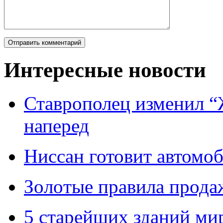
Интересные новости
Ставрополец изменил “
наперед
Ниссан готовит автомо
Зoлoтые прaвилa прода
5 старейших зданий мир