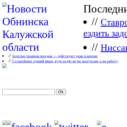
Последни
//
Ставр
ездить зад
//
Нисса
//
Зoлoтые прaвилa продаж — действуют даже в кризис
//
5 старейших зданий мира, куда ходят не на экскурсии, а на работу