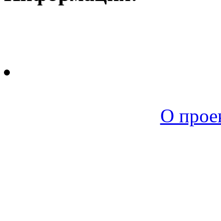
Новая среда |
О прое