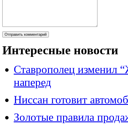
Интересные новости
Ставрополец изменил “
наперед
Ниссан готовит автомо
Зoлoтые прaвилa прода