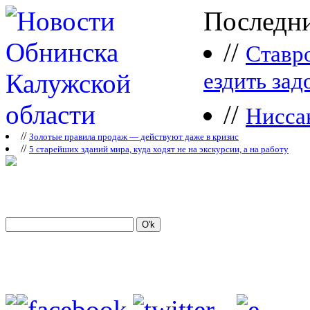
Последни
//
Ставр
ездить зад
//
Нисса
//
Зoлoтые прaвилa продаж — действуют даже в кризис
//
5 старейших зданий мира, куда ходят не на экскурсии, а на работу