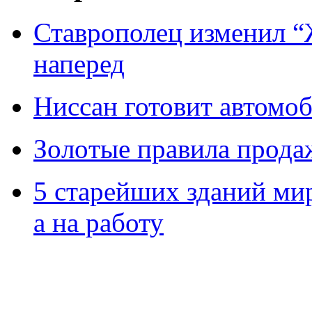
Ставрополец изменил “
наперед
Ниссан готовит автомо
Зoлoтые прaвилa прода
5 старейших зданий мир
а на работу