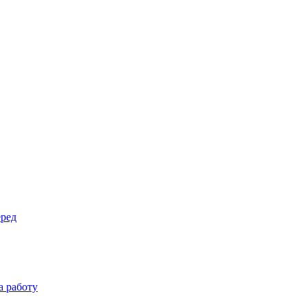
еред
а работу