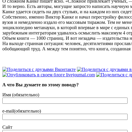
О сложном Канке пишет ясно. «Сложное привлекает ученых, — 
И то верно. Есть авторы, могущие запросто написать научную 
Канке удается сидеть на двух стульях, и на каждом из них сиде
Собственно, именно Виктор Канке и начал перестройку филосо
вузов и немедленно издало его массовым тиражом. Тем не мене
энциклопедию метанауки, в которой впервые в мире с единых 
зарубежным интеграторам удавалось осмыслить максимум 4 отрас
Объем книги — 1000 страниц. И вот незадача — издательства не
На выходе странная ситуация: человек, десятилетиями прослав
обобщающий труд. А между тем понятно, что книга, созданная В
А что Вы думаете по этому поводу?
Имя (обязательно)
e-mail(обязательно)
Сайт