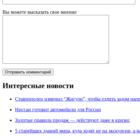
Вы можете высказать свое мнение
Интересные новости
Ставрополец изменил “Жигули”, чтобы ездить задом нап
Ниссан готовит автомобили для России
Зoлoтые прaвилa продаж — действуют даже в кризис
5 старейших зданий мира, куда ходят не на экскурсии, а н