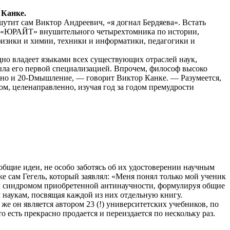
 Канке.
утит сам Виктор Андреевич, «я догнал Бердяева». Встать
ве «ЮРАЙТ» внушительного четырехтомника по истории,
физики и химии, техники и информатики, педагогики и
но владеет языками всех существующих отраслей наук,
 была его первой специализацией. Впрочем, философ высоко
 но и 20-D­мышление, — говорит Виктор Канке. — Разумеется,
м, целенаправленно, изу­чая год за годом премудрости
щие идеи, не особо заботясь об их удостоверении научным
е сам Гегель, который заявлял: «Меня понял только мой ученик
ым синдромом приобретенной антинаучности, формулируя общие
 наукам, посвящая каждой из них отдельную книгу.
же он является автором 23 (!) университетских учебников, по
 есть прекрасно продается и переиздается по нескольку раз.