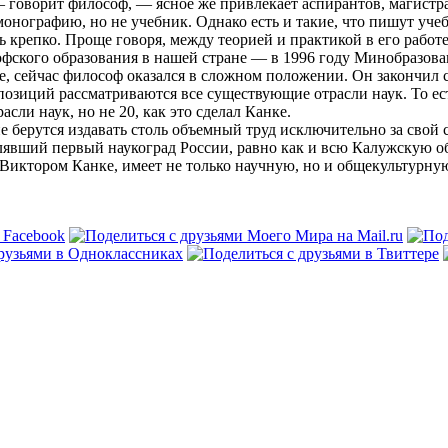
говорит философ, — ясное же привлекает аспирантов, магистра
монографию, но не учебник. Однако есть и такие, что пишут уч
ть крепко. Проще говоря, между теорией и практикой в его работ
фского образования в нашей стране — в 1996 году Минобразован
е, сейчас философ оказался в сложном положении. Он закончил с
позиций рассматриваются все существующие отрасли наук. То ес
ли наук, но не 20, как это сделал Канке.
 берутся издавать столь объемный труд исключительно за свой с
лявший первый наукоград России, равно как и всю Калужскую об
иктором Канке, имеет не только научную, но и общекультурную ц