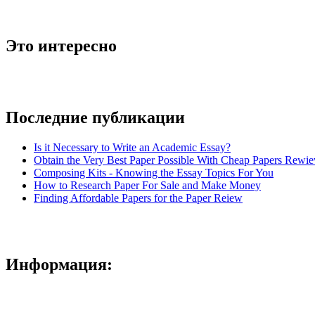
Это интересно
Последние публикации
Is it Necessary to Write an Academic Essay?
Obtain the Very Best Paper Possible With Cheap Papers Rewie
Composing Kits - Knowing the Essay Topics For You
How to Research Paper For Sale and Make Money
Finding Affordable Papers for the Paper Reiew
Информация: