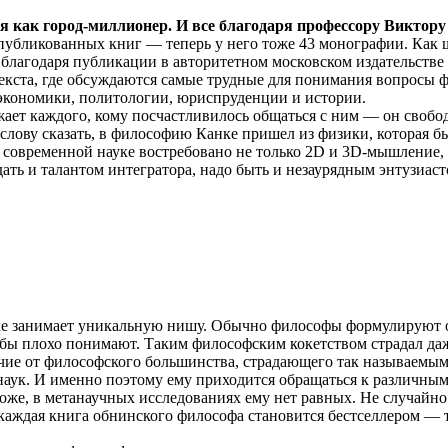
 как город­-миллионер. И все благодаря профессору Виктору
публикованных книг — теперь у него тоже 43 монографии. Как ш
 благодаря публикации в авторитетном московском издательст
екста, где обсуждаются самые трудные для понимания вопросы 
 экономики, политологии, юриспруденции и истории.
ет каждого, кому посчастливилось общаться с ним — он свобод
 К слову сказать, в философию Канке пришел из физики, которая
современной науке востребовано не только 2D­ и 3D­-мышление,
ть и талантом интегратора, надо быть и незаурядным энтузиасто
ке занимает уникальную нишу. Обычно философы формулируют об
кобы плохо понимают. Таким философским кокетством страдал даж
личие от философского большинства, страдающего так называем
наук. И именно поэтому ему приходится обращаться к различным
хоже, в метанаучных исследованиях ему нет равных. Не случайно 
каждая книга обнинского философа становится бестселлером — то