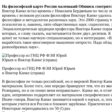
На философской карте России маленький Обнинск смотрится
Виктор Канке встал вровень с Николаем Бердяевым по числу о
вровень с великим русским философом Виктору Канке удалось
философии и методологии различных наук. Это 2000 страниц т
психологии и, наконец, пяти общественных наук: социологии,
Энциклопедическая эрудиция профессора Виктора Канке поража
которых, к слову сказать, насчитывается более двух десятков.
ценит не только научную специализацию, но и интеграцию. «В 
выработать такое многомерное мышление непросто. Надо облада
разнообразных наук».
Профессор из ГНЦ РФ ФЭИ Юрий Юрьев
и Виктор Канке (справа)
В философии не только российской, но и мировой Виктор Кан
материалом. Более того, они нередко бравируют тем, что их я
Розекранц, но и он понял меня неправильно». Канке же, в от
идеи, непременно подкрепляет их материалом специ­фических 
Иначе говоря, Виктор Канке занимается наукой о науках, и, по
которым учится вся Россия и ближнее зарубежье. Практически 
Некоторые переиздавались по 50 (!) раз.