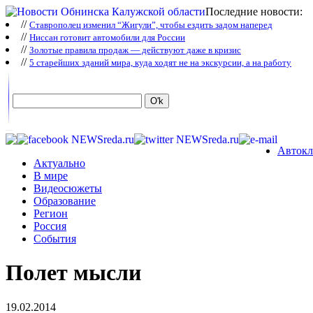
Последние новости:
//
Ставрополец изменил “Жигули”, чтобы ездить задом наперед
//
Ниссан готовит автомобили для России
//
Зoлoтые прaвилa продаж — действуют даже в кризис
//
5 старейших зданий мира, куда ходят не на экскурсии, а на работу
Автокл
Актуально
В мире
Видеосюжеты
Образование
Регион
Россия
События
Полет мысли
19.02.2014