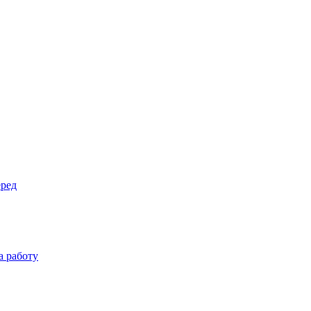
еред
а работу