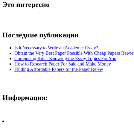
Это интересно
Последние публикации
Is it Necessary to Write an Academic Essay?
Obtain the Very Best Paper Possible With Cheap Papers Rewie
Composing Kits - Knowing the Essay Topics For You
How to Research Paper For Sale and Make Money
Finding Affordable Papers for the Paper Reiew
Информация: