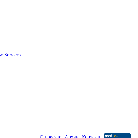
w Services
Новая среда |
О проекте
|
Архив
|
Контакты