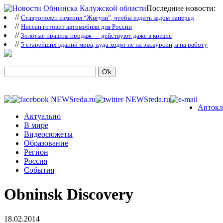
Последние новости:
//
Ставрополец изменил “Жигули”, чтобы ездить задом наперед
//
Ниссан готовит автомобили для России
//
Зoлoтые прaвилa продаж — действуют даже в кризис
//
5 старейших зданий мира, куда ходят не на экскурсии, а на работу
Автокл
Актуально
В мире
Видеосюжеты
Образование
Регион
Россия
События
Obninsk Discovery
18.02.2014