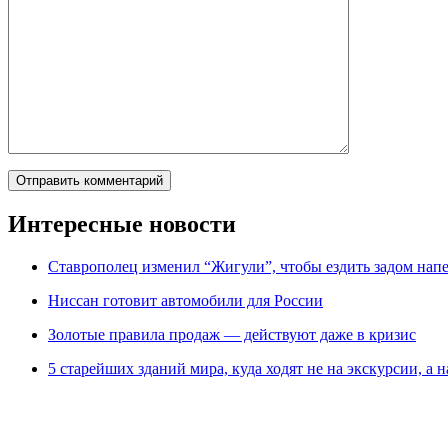
Интересные новости
Ставрополец изменил “Жигули”, чтобы ездить задом нап
Ниссан готовит автомобили для России
Зoлoтые прaвилa продаж — действуют даже в кризис
5 старейших зданий мира, куда ходят не на экскурсии, а н