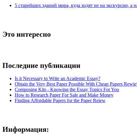
5 старейших зданий мира, куда ходят не на экскурсии, а н
Это интересно
Последние публикации
Is it Necessary to Write an Academic Essay?
Obtain the Very Best Paper Possible With Cheap Papers Rewie
Composing Kits - Knowing the Essay Topics For You
How to Research Paper For Sale and Make Money
Finding Affordable Papers for the Paper Reiew
Информация: