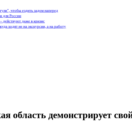
ули”, чтобы ездить задом наперед
и для России
— действуют даже в кризис
куда ходят не на экскурсии, а на работу
я область демонстрирует сво