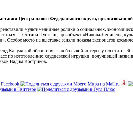
выставки Центрального Федерального округа, организованно
едставили мультимедийные ролики о социальных, экономических
астаться — Оптина Пустынь, арт-­объект «Никола­-Ленивец», ку
ин». Особое место на выставке заняли показы экспонатов косми
енд Калужской области вызвал большой интерес у посетителей 
класс по изготовлению хлудневской игрушки, получившей назван
авок Вадим Востриков.