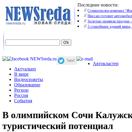
Последние новости:
//
Ставрополец изменил “Жиг
//
Ниссан готовит автомобил
//
Зoлoтые прaвилa продаж 
//
5 старейших зданий мира, 
Автокластер
Актуально
В мире
Видеосюжеты
Образование
Регион
Россия
События
В олимпийском Сочи Калужска
туристический потенциал