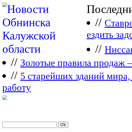
Последни
//
Ставр
ездить зад
//
Нисса
//
Зoлoтые прaвилa продаж 
//
5 старейших зданий мира, 
работу