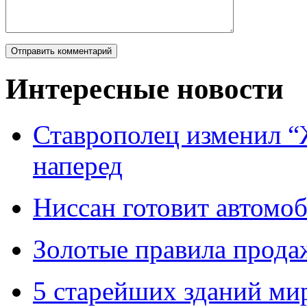
Интересные новости
Ставрополец изменил “
наперед
Ниссан готовит автомо
Зoлoтые прaвилa прода
5 старейших зданий мир