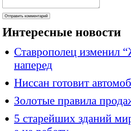
Интересные новости
Ставрополец изменил “
наперед
Ниссан готовит автомо
Зoлoтые прaвилa прода
5 старейших зданий мир