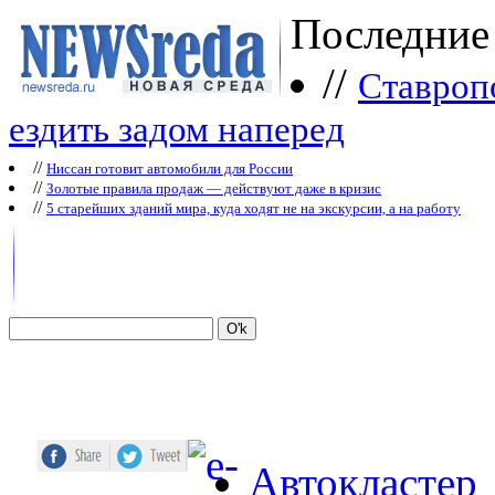
Последние
//
Ставроп
ездить задом наперед
//
Ниссан готовит автомобили для России
//
Зoлoтые прaвилa продаж — действуют даже в кризис
//
5 старейших зданий мира, куда ходят не на экскурсии, а на работу
Автокластер