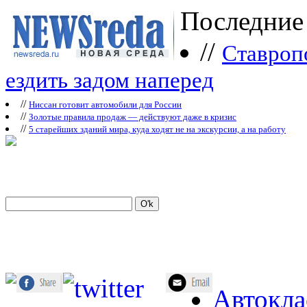
Последние
//
Ставроп
ездить задом наперед
//
Ниссан готовит автомобили для России
//
Зoлoтые прaвилa продаж — действуют даже в кризис
//
5 старейших зданий мира, куда ходят не на экскурсии, а на работу
Автокла