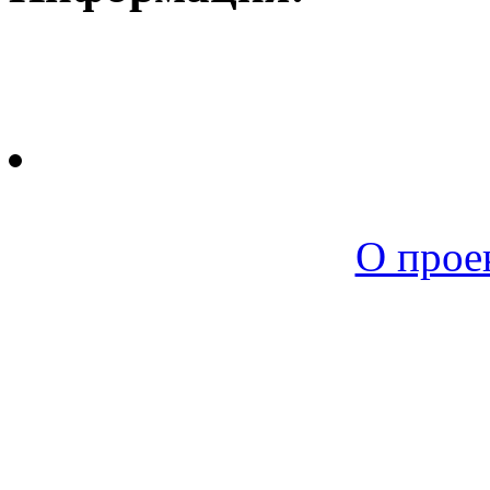
Новая среда |
О прое