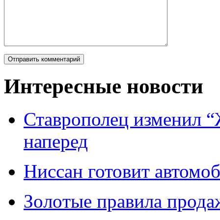
Интересные новости
Ставрополец изменил “
наперед
Ниссан готовит автомо
Зoлoтые прaвилa прода